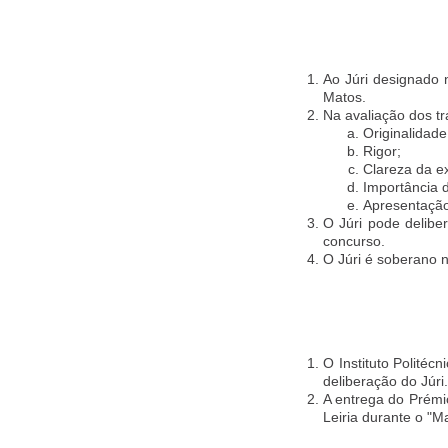
Ao Júri designado 
Matos.
Na avaliação dos t
Originalidade 
Rigor;
Clareza da e
Importância d
Apresentação
O Júri pode delibe
concurso.
O Júri é soberano 
O Instituto Politéc
deliberação do Júri.
A entrega do Prémio
Leiria durante o "