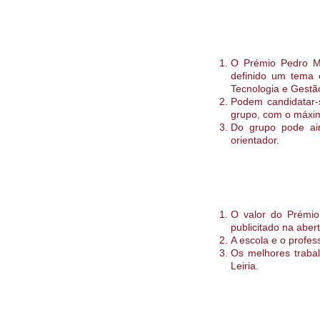
O Prémio Pedro Ma
definido um tema 
Tecnologia e Gestão 
Podem candidatar-
grupo, com o máxim
Do grupo pode ain
orientador.
O valor do Prémio
publicitado na aber
A escola e o profes
Os melhores trabal
Leiria.