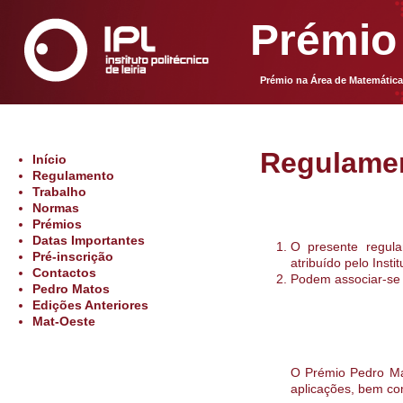
Prémio
Prémio na Área de Matemátic
Regulamen
Início
Regulamento
Trabalho
Normas
Prémios
Datas Importantes
O presente regul
Pré-inscrição
atribuído pelo Instit
Contactos
Podem associar-se à
Pedro Matos
Edições Anteriores
Mat-Oeste
O Prémio Pedro Mat
aplicações, bem co