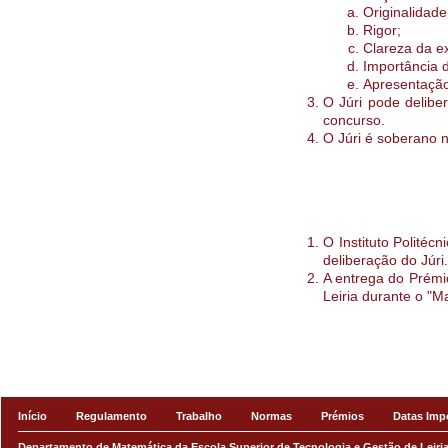
Originalidade 
Rigor;
Clareza da e
Importância d
Apresentação
O Júri pode delibe
concurso.
O Júri é soberano 
O Instituto Politéc
deliberação do Júri.
A entrega do Prémio
Leiria durante o "
Início
Regulamento
Trabalho
Normas
Prémios
Datas Imp
Departamento de Matemática
da
Escola Superior de Tecnologia e Gestão de Leiri